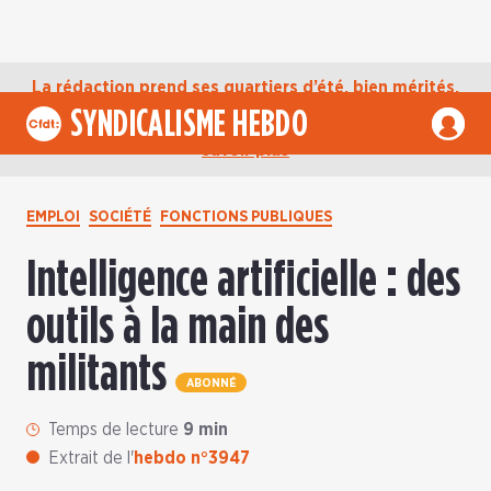
La rédaction prend ses quartiers d’été, bien mérités,
jusqu’au mardi 1er septembre. D’ici là, retrouvez
SYNDICALISME HEBDO
l’actualité de la CFDT sur notre compte Bluesky.
En
savoir plus
EMPLOI
SOCIÉTÉ
FONCTIONS PUBLIQUES
Intelligence artificielle : des
outils à la main des
militants
ABONNÉ
Temps de lecture
9 min
Extrait de l'
hebdo n°3947