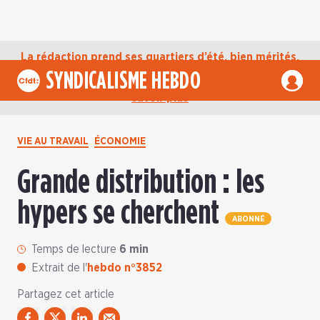
La rédaction prend ses quartiers d’été, bien mérités,
jusqu’au mardi 1er septembre. D’ici là, retrouvez
SYNDICALISME HEBDO
l’actualité de la CFDT sur notre compte Bluesky.
En
savoir plus
VIE AU TRAVAIL
ÉCONOMIE
Grande distribution : les
hypers se cherchent
ABONNÉ
Temps de lecture
6 min
Extrait de l'
hebdo n°3852
Partagez cet article