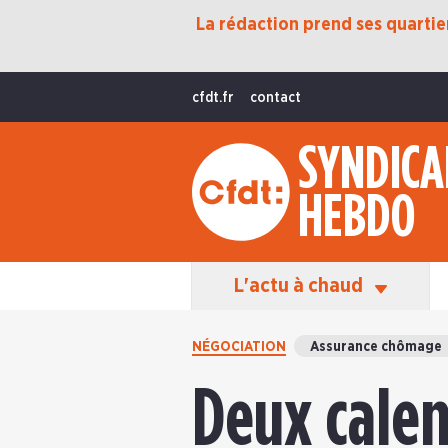
La rédaction prend ses quartiers
Protection Sociale
Transition Écologique
cfdt.fr
contact
Fonctions Publiques
SYNDICA
International
HEBDO
La Vie De La CFDT
Les Équipes En Action
L'actu à chaud
NÉGOCIATION
Assurance chômage
Deux calen