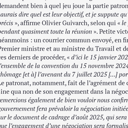
demandent bien à quel jeu joue la partie patron
saurais dire quel est leur objectif, et je suppute q
précis
», affirme Olivier Guivarch, selon qui «
le
pendant quasiment toute la réunion
». Petite vic
néanmoins : un courrier commun envoyé, en fin
Premier ministre et au ministre du Travail et 
ces derniers de procéder, «
d’ici le 15 janvier 20
l’ensemble de la convention du 15 novembre 2024 
chômage [et à] l’avenant du 7 juillet 2025 […] p
Le patronat, notamment, fait de l’agrément de 
sine qua non de son engagement dans la négoc
remercions également de bien vouloir nous confir
gouvernement fera prévaloir la négociation initiée
sur le document de cadrage d’août 2025, qui sera
que l’engagement d’une négociation sera formalis