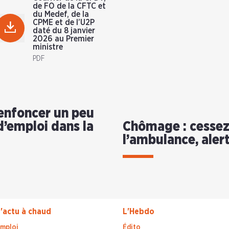
de FO de la CFTC et
du Medef, de la
CPME et de l’U2P
daté du 8 janvier
2026 au Premier
ministre
PDF
’enfoncer un peu
d’emploi dans la
Chômage : cessez 
l’ambulance, alert
'actu à chaud
L'Hebdo
mploi
Édito