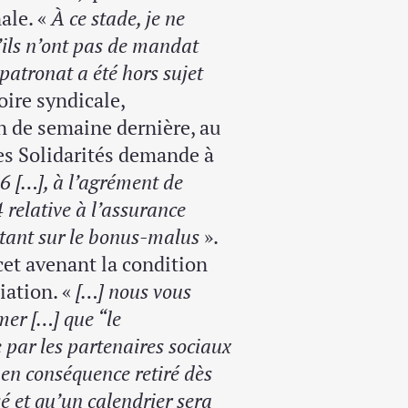
ale. «
À ce stade, je ne
u’ils n’ont pas de mandat
 patronat a été hors sujet
toire syndicale,
 de semaine dernière, au
des Solidarités demande à
26 […], à l’agrément de
relative à l’assurance
ortant sur le bonus-malus
».
cet avenant la condition
iation. «
[…] nous vous
mer […] que “le
 par les partenaires sociaux
 en conséquence retiré dès
é et qu’un calendrier sera