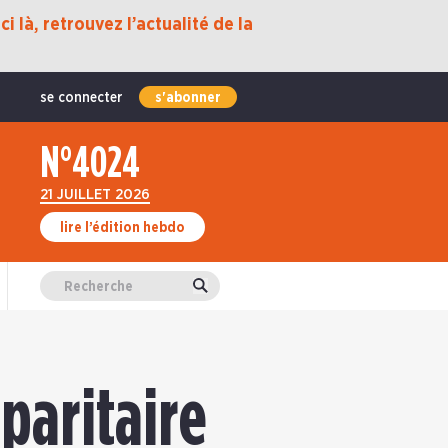
i là, retrouvez l’actualité de la
se connecter
s'abonner
N°4024
21 JUILLET 2026
lire l’édition hebdo
Valider
paritaire