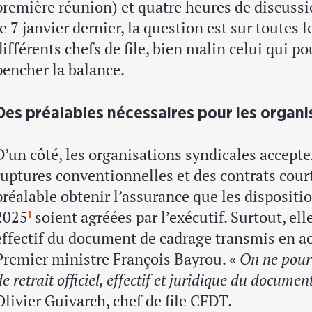
première réunion) et quatre heures de discussi
le 7 janvier dernier, la question est sur toutes l
différents chefs de file, bien malin celui qui po
pencher la balance.
Des préalables nécessaires pour les organi
D’un côté, les organisations syndicales accepte
ruptures conventionnelles et des contrats cour
préalable obtenir l’assurance que les dispositi
2025
soient agréées par l’exécutif. Surtout, el
1
effectif du document de cadrage transmis en ao
Premier ministre François Bayrou. «
On ne pourr
de retrait officiel, effectif et juridique du docume
Olivier Guivarch, chef de file CFDT.