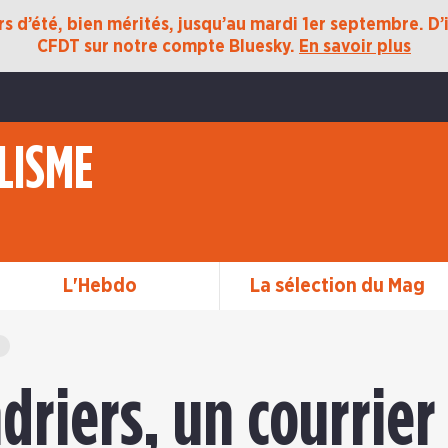
 d’été, bien mérités, jusqu’au mardi 1er septembre. D’ic
CFDT sur notre compte Bluesky.
En savoir plus
LISME
L'Hebdo
La sélection du Mag
driers, un courrier 