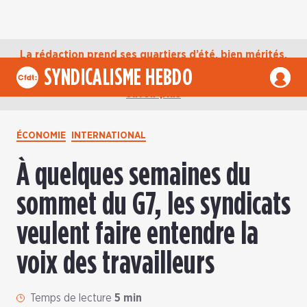
La rédaction prend ses quartiers d’été, bien mérités,
jusqu’au mardi 1er septembre. D’ici là, retrouvez
SYNDICALISME HEBDO
l’actualité de la CFDT sur notre compte Bluesky.
En
savoir plus
ÉCONOMIE
INTERNATIONAL
À quelques semaines du
sommet du G7, les syndicats
veulent faire entendre la
voix des travailleurs
Temps de lecture
5 min