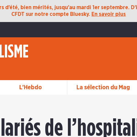
 d’été, bien mérités, jusqu’au mardi 1er septembre. D’ic
CFDT sur notre compte Bluesky.
En savoir plus
LISME
L'Hebdo
La sélection du Mag
ariés de l’hospital