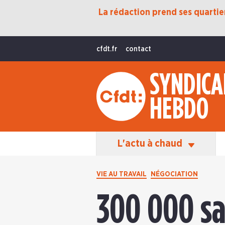
La rédaction prend ses quartiers
Protection Sociale
Transition Écologique
cfdt.fr
contact
Fonctions Publiques
SYNDICA
International
HEBDO
La Vie De La CFDT
Les Équipes En Action
L'actu à chaud
VIE AU TRAVAIL
NÉGOCIATION
300 000 sal