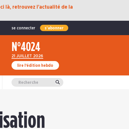
i là, retrouvez l’actualité de la
se connecter
s'abonner
N°4024
21 JUILLET 2026
lire l’édition hebdo
Valider
isation