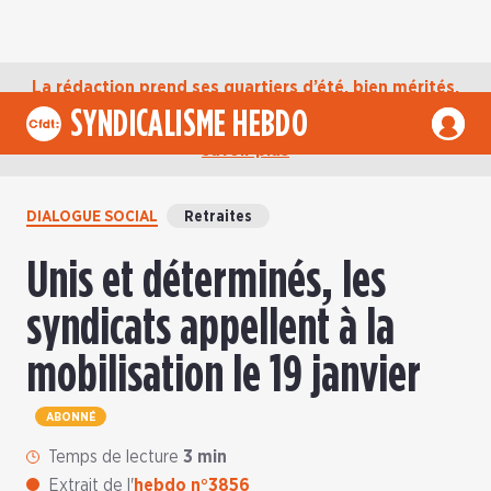
La rédaction prend ses quartiers d’été, bien mérités,
jusqu’au mardi 1er septembre. D’ici là, retrouvez
SYNDICALISME HEBDO
l’actualité de la CFDT sur notre compte Bluesky.
En
savoir plus
DIALOGUE SOCIAL
Retraites
Unis et déterminés, les
syndicats appellent à la
mobilisation le 19 janvier
ABONNÉ
Temps de lecture
3 min
Extrait de l'
hebdo n°3856