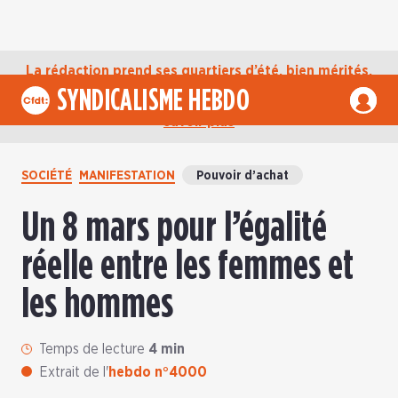
La rédaction prend ses quartiers d’été, bien mérités,
jusqu’au mardi 1er septembre. D’ici là, retrouvez
SYNDICALISME HEBDO
l’actualité de la CFDT sur notre compte Bluesky.
En
savoir plus
SOCIÉTÉ
MANIFESTATION
Pouvoir d’achat
Un 8 mars pour l’égalité
réelle entre les femmes et
les hommes
Temps de lecture
4 min
Extrait de l'
hebdo n°4000