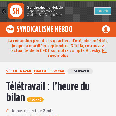
Syndicalisme Hebdo
Ouvrir
L'application mobile
Gratuit - Sur Google Play
SYNDICALISME HEBDO
La rédaction prend ses quartiers d’été, bien mérités,
jusqu’au mardi 1er septembre. D’ici là, retrouvez
l’actualité de la CFDT sur notre compte Bluesky.
En
savoir plus
VIE AU TRAVAIL
DIALOGUE SOCIAL
Loi travail
Télétravail : l’heure du
bilan
ABONNÉ
Temps de lecture
3 min