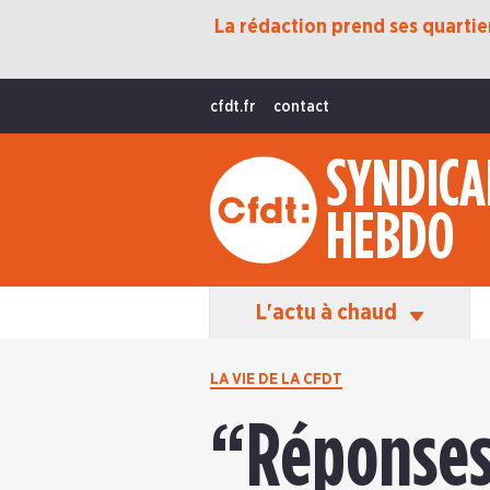
La rédaction prend ses quartiers
Protection Sociale
Transition Écologique
cfdt.fr
contact
Fonctions Publiques
SYNDICA
International
HEBDO
La Vie De La CFDT
Les Équipes En Action
L'actu à chaud
LA VIE DE LA CFDT
“Réponses 