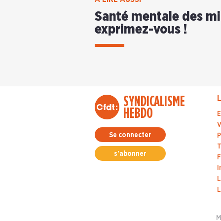
Santé mentale des mil
exprimez-vous !
SYNDICALISME
L
HEBDO
E
V
Se connecter
P
T
s'abonner
F
I
L
L
M