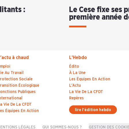
itants :
Le Cese fixe ses p
première année d
'actu à chaud
L'Hebdo
mploi
Édito
ie Au Travail
À La Une
rotection Sociale
Les Équipes En Action
ransition Écologique
L'Actu
onctions Publiques
La Vie De La CFDT
nternational
Repères
a Vie De La CFDT
lire l'édition hebdo
es Équipes En Action
ENTIONS LÉGALES
QUI SOMMES-NOUS ?
GESTION DES COOKI