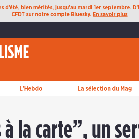
 d’été, bien mérités, jusqu’au mardi 1er septembre. D’ic
CFDT sur notre compte Bluesky.
En savoir plus
LISME
L'Hebdo
La sélection du Mag
à la carte”, un ser