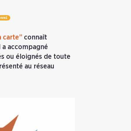
ONNÉ
 carte”
connaît
 il a accompagné
és ou éloignés de toute
présenté au réseau