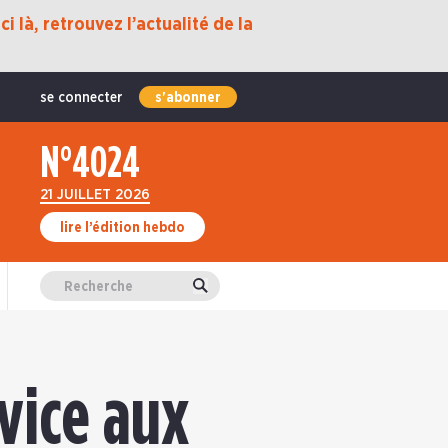
i là, retrouvez l’actualité de la
se connecter
s'abonner
N°4024
21 JUILLET 2026
lire l’édition hebdo
Valider
vice aux