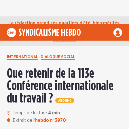
La rédaction prend ses quartiers d’été, bien mérités,
jusqu’au mardi 1er septembre. D’ici là, retrouvez
SYNDICALISME HEBDO
l’actualité de la CFDT sur notre compte Bluesky.
En
savoir plus
INTERNATIONAL
DIALOGUE SOCIAL
Que retenir de la 113e
Conférence internationale
du travail ?
ABONNÉ
Temps de lecture
4 min
Extrait de l'
hebdo n°3970