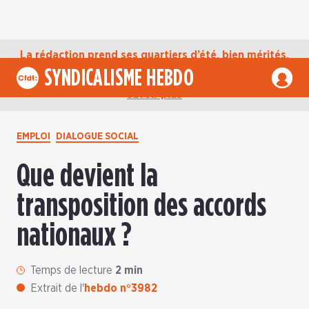
La rédaction prend ses quartiers d’été, bien mérités,
jusqu’au mardi 1er septembre. D’ici là, retrouvez
SYNDICALISME HEBDO
l’actualité de la CFDT sur notre compte Bluesky.
En
savoir plus
EMPLOI
DIALOGUE SOCIAL
Que devient la
transposition des accords
nationaux ?
Temps de lecture
2 min
Extrait de l'
hebdo n°3982