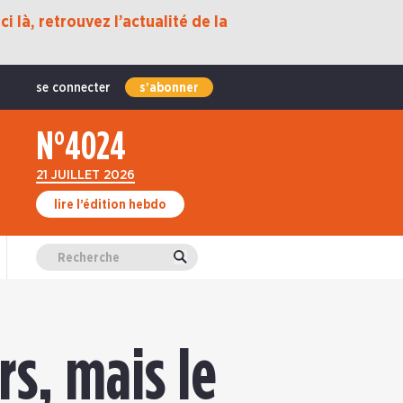
i là, retrouvez l’actualité de la
se connecter
s'abonner
N°4024
21 JUILLET 2026
lire l’édition hebdo
Valider
rs, mais le