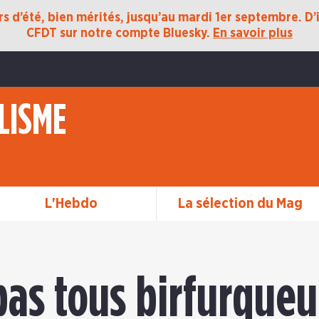
 d’été, bien mérités, jusqu’au mardi 1er septembre. D’ic
CFDT sur notre compte Bluesky.
En savoir plus
LISME
L'Hebdo
La sélection du Mag
pas tous birfurqueu