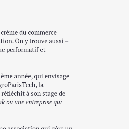
 la crème du commerce
ation. On y trouve aussi –
me performatif et
ième année, qui envisage
groParisTech, la
 réfléchit à son stage de
nk ou une entreprise qui
une association qui gère un