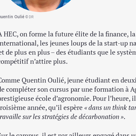
uentin Oulié
© DR
À HEC, on forme la future élite de la finance,
international, les jeunes loups de la start-up n
et de plus en plus – des étudiants que le systè
compétitif n’attire plus.
Comme Quentin Oulié, jeune étudiant en deux
de compléter son cursus par une formation à A
prestigieuse école d’agronomie. Pour l’heure, il
troisième année, qu’il espère
« dans un think ta
travaille sur les stratégies de décarbonation »
.
Sur le campus, il est par ailleurs engagé dans 