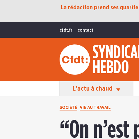
La rédaction prend ses quartiers
Protection Sociale
Transition Écologique
cfdt.fr
contact
Fonctions Publiques
SYNDICA
International
HEBDO
La Vie De La CFDT
Les Équipes En Action
L'actu à chaud
SOCIÉTÉ
VIE AU TRAVAIL
“On n’est 