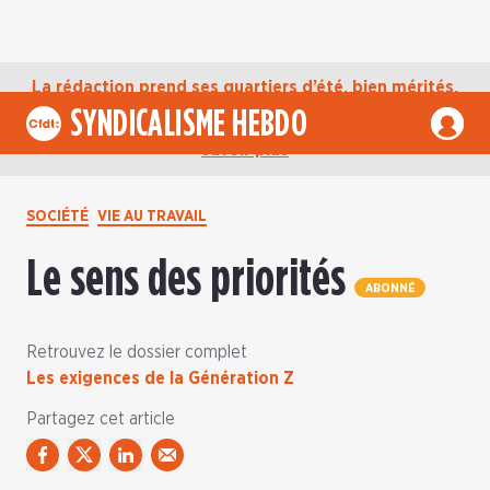
La rédaction prend ses quartiers d’été, bien mérités,
jusqu’au mardi 1er septembre. D’ici là, retrouvez
SYNDICALISME HEBDO
l’actualité de la CFDT sur notre compte Bluesky.
En
savoir plus
SOCIÉTÉ
VIE AU TRAVAIL
Le sens des priorités
ABONNÉ
Retrouvez le dossier complet
Les exigences de la Génération Z
Partagez cet article