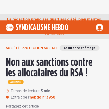
La rédaction prend ses quartiers d’été, bien mérités,
jusqu’au mardi 1er septembre. D’ici là, retrouvez
SYNDICALISME HEBDO
l’actualité de la CFDT sur notre compte Bluesky.
En
savoir plus
SOCIÉTÉ
PROTECTION SOCIALE
Assurance chômage
Non aux sanctions contre
les allocataires du RSA !
ABONNÉ
Temps de lecture
3 min
Extrait de l'
hebdo n°3958
Partagez cet article