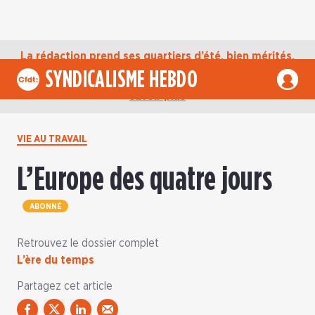
La rédaction prend ses quartiers d’été, bien mérités,
jusqu’au mardi 1er septembre. D’ici là, retrouvez
SYNDICALISME HEBDO
l’actualité de la CFDT sur notre compte Bluesky.
En
savoir plus
VIE AU TRAVAIL
L’Europe des quatre jours
ABONNÉ
Retrouvez le dossier complet
L’ère du temps
Partagez cet article