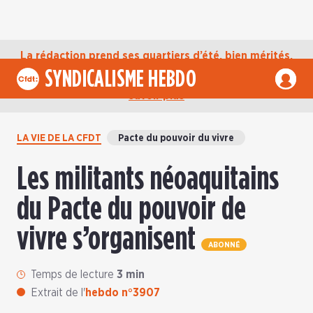
La rédaction prend ses quartiers d’été, bien mérités,
jusqu’au mardi 1er septembre. D’ici là, retrouvez
SYNDICALISME HEBDO
l’actualité de la CFDT sur notre compte Bluesky.
En
savoir plus
LA VIE DE LA CFDT
Pacte du pouvoir du vivre
Les militants néoaquitains
du Pacte du pouvoir de
vivre s’organisent
ABONNÉ
Temps de lecture
3 min
Extrait de l'
hebdo n°3907