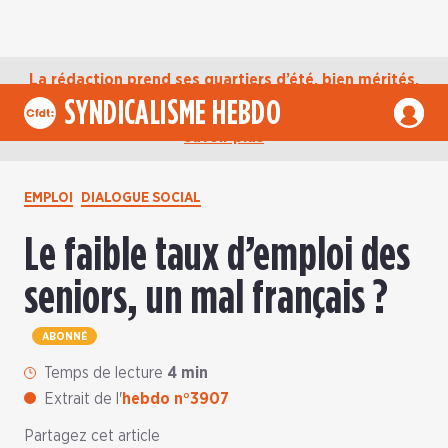
La rédaction prend ses quartiers d’été, bien mérités,
jusqu’au mardi 1er septembre. D’ici là, retrouvez
SYNDICALISME HEBDO
l’actualité de la CFDT sur notre compte Bluesky.
En
savoir plus
EMPLOI
DIALOGUE SOCIAL
Le faible taux d’emploi des
seniors, un mal français ?
ABONNÉ
Temps de lecture
4 min
Extrait de l'
hebdo n°3907
Partagez cet article