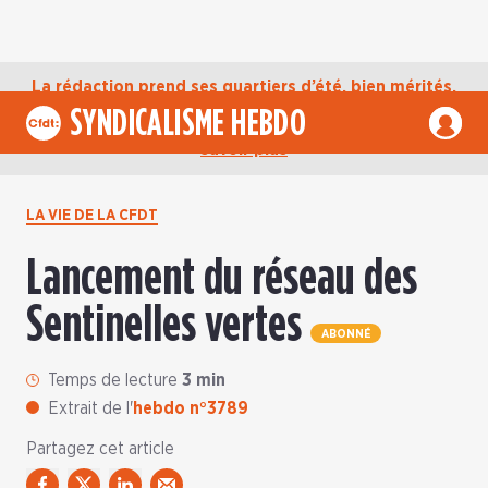
La rédaction prend ses quartiers d’été, bien mérités,
jusqu’au mardi 1er septembre. D’ici là, retrouvez
SYNDICALISME HEBDO
l’actualité de la CFDT sur notre compte Bluesky.
En
savoir plus
LA VIE DE LA CFDT
Lancement du réseau des
Sentinelles vertes
ABONNÉ
Temps de lecture
3 min
Extrait de l'
hebdo n°3789
Partagez cet article