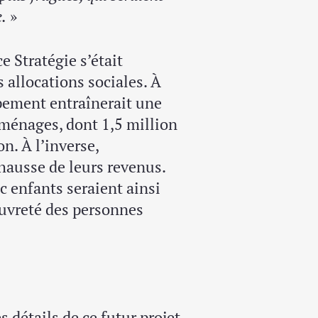
e.
»
e Stratégie s’était
 allocations sociales. À
pement entraînerait une
 ménages, dont 1,5 million
n. À l’inverse,
hausse de leurs revenus.
c enfants seraient ainsi
auvreté des personnes
s détails de ce futur projet