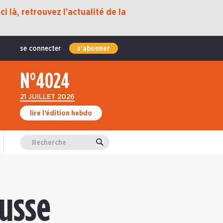
i là, retrouvez l’actualité de la
se connecter
s'abonner
N°4024
21 JUILLET 2026
lire l’édition hebdo
Valider
ausse