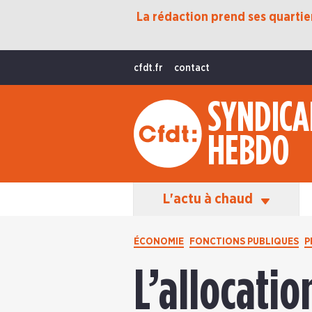
La rédaction prend ses quartiers
Protection Sociale
Transition Écologique
cfdt.fr
contact
Fonctions Publiques
SYNDICA
International
HEBDO
La Vie De La CFDT
Les Équipes En Action
L'actu à chaud
ÉCONOMIE
FONCTIONS PUBLIQUES
P
L’allocatio