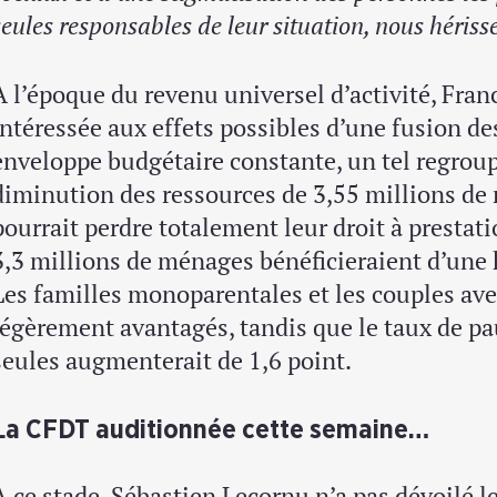
seules responsables de leur situation, nous hériss
À l’époque du revenu universel d’activité, Franc
intéressée aux effets possibles d’une fusion des
enveloppe budgétaire constante, un tel regrou
diminution des ressources de 3,55 millions de
pourrait perdre totalement leur droit à prestatio
3,3 millions de ménages bénéficieraient d’une 
Les familles monoparentales et les couples ave
légèrement avantagés, tandis que le taux de p
seules augmenterait de 1,6 point.
La CFDT auditionnée cette semaine…
À ce stade, Sébastien Lecornu n’a pas dévoilé le