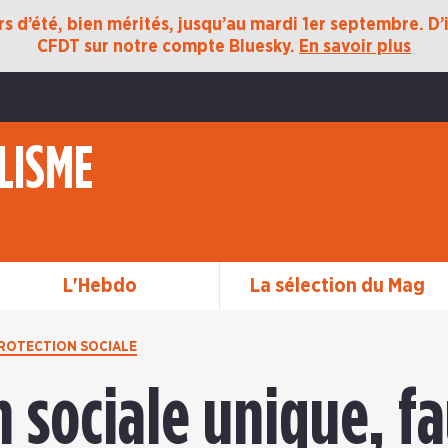
 d’été, bien mérités, jusqu’au mardi 1er septembre. D’ic
CFDT sur notre compte Bluesky.
En savoir plus
LISME
L'Hebdo
La sélection du Mag
ROTECTION SOCIALE
n sociale unique, f