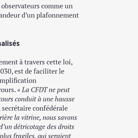
ns observateurs comme un
emandeur d’un plafonnement
alisés
ement à travers cette loi,
30, est de faciliter le
implification
cours. «
La CFDT ne peut
ecours conduit à une hausse
 secrétaire confédérale
rière la vitrine, nous savons
 d’un détricotage des droits
lus fragiles, qui seraient