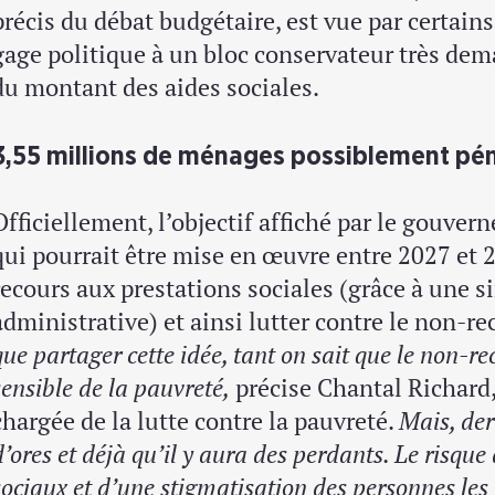
précis du débat budgétaire, est vue par certai
gage politique à un bloc conservateur très d
du montant des aides sociales.
3,55 millions de ménages possiblement pén
Officiellement, l’objectif affiché par le gouvern
qui pourrait être mise en œuvre entre 2027 et 20
recours aux prestations sociales (grâce à une s
administrative) et ainsi lutter contre le non-re
que partager cette idée, tant on sait que le non-r
sensible de la pauvreté,
précise Chantal Richard,
chargée de la lutte contre la pauvreté.
Mais, der
d’ores et déjà qu’il y aura des perdants. Le risque
sociaux et d’une stigmatisation des personnes les p