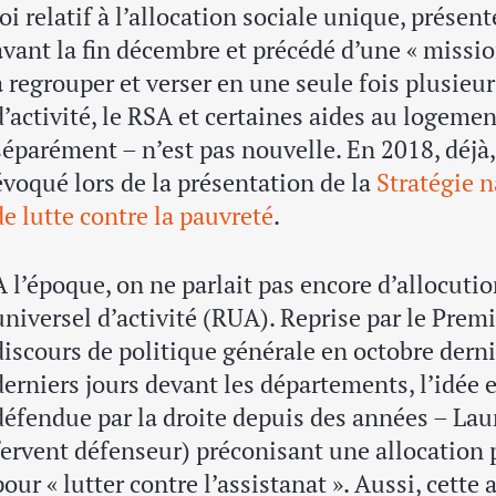
loi relatif à l’allocation sociale unique, présen
avant la fin décembre et précédé d’une « mission
à regrouper et verser en une seule fois plusie
d’activité, le RSA et certaines aides au logeme
séparément – n’est pas nouvelle. En 2018, déj
évoqué lors de la présentation de la
Stratégie n
de lutte contre la pauvreté
.
À l’époque, on ne parlait pas encore d’allocut
universel d’activité (RUA). Reprise par le Premi
discours de politique générale en octobre derni
derniers jours devant les départements, l’idée 
défendue par la droite depuis des années – La
fervent défenseur) préconisant une allocation
pour « lutter contre l’assistanat ». Aussi, cett