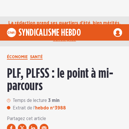
La rédaction prend ses quartiers d’été, bien mérités,
jusqu’au mardi 1er septembre. D’ici là, retrouvez
SYNDICALISME HEBDO
l’actualité de la CFDT sur notre compte Bluesky.
En
savoir plus
ÉCONOMIE
SANTÉ
PLF, PLFSS : le point à mi-
parcours
Temps de lecture
3 min
Extrait de l'
hebdo n°3988
Partagez cet article