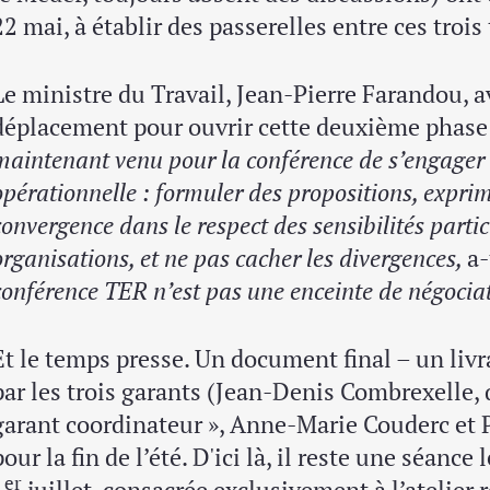
22 mai, à établir des passerelles entre ces troi
Le ministre du Travail, Jean-Pierre Farandou, ava
déplacement pour ouvrir cette deuxième phase 
maintenant venu pour la conférence de s’engager
opérationnelle : formuler des propositions, exprim
convergence dans le respect des sensibilités parti
organisations, et ne pas cacher les divergences,
a-
conférence TER n’est pas une enceinte de négociatio
Et le temps presse. Un document final – un livra
par les trois garants (Jean‑Denis Combrexelle, 
garant coordinateur », Anne‑Marie Couderc et P
pour la fin de l’été. D'ici là, il reste une séance 
er
1
juillet, consacrée exclusivement à l’atelier r