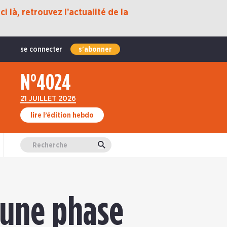
i là, retrouvez l’actualité de la
se connecter
s'abonner
N°4024
21 JUILLET 2026
lire l’édition hebdo
Valider
 une phase