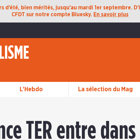
 d’été, bien mérités, jusqu’au mardi 1er septembre. D’ic
CFDT sur notre compte Bluesky.
En savoir plus
LISME
L'Hebdo
La sélection du Mag
nce TER entre dans