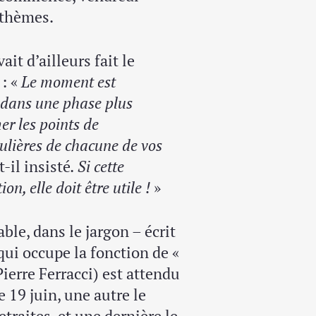
s thèmes.
it d’ailleurs fait le
: «
Le moment est
 dans une phase plus
er les points de
culières de chacune de vos
t-il insisté
. Si cette
n, elle doit être utile !
»
ble, dans le jargon – écrit
qui occupe la fonction de «
ierre Ferracci) est attendu
le 19 juin, une autre le
etraites, et une dernière le