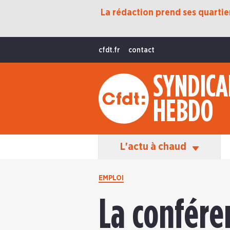
La rédaction prend ses quartiers
Protection Sociale
Transition Écologique
cfdt.fr
contact
Fonctions Publiques
SYNDICA
International
HEBDO
La Vie De La CFDT
Les Équipes En Action
L'actu à chaud
EMPLOI
La confére