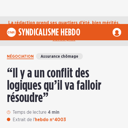
La rédaction prend ses quartiers d’été, bien mérités,
jusqu’au mardi 1er septembre. D’ici là, retrouvez
SYNDICALISME HEBDO
l’actualité de la CFDT sur notre compte Bluesky.
En
savoir plus
NÉGOCIATION
Assurance chômage
“Il y a un conflit des
logiques qu’il va falloir
résoudre”
Temps de lecture
4 min
Extrait de l'
hebdo n°4003