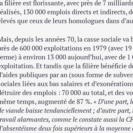
la filière est florissante, avec près de 7 milliar
réalisés, 130 000 emplois directs et indirects, 
élevés que ceux de leurs homologues dans d’autr
Mais, depuis les années 70, la casse sociale va 
près de 600 000 exploitations en 1979 (avec 1
ferme) à environ 13 000 aujourd’hui, avec de 1
exploitation. Et tandis que la filière bénéficie 
d’aides publiques par an (sous forme de subven
sociales liées aux bas salaires et d’exonérations
détruire des emplois : 70 000 au total, et des v
même temps, augmenté de 87 %. «
D’une part, 
de viande baisse tendanciellement ; d’autre part, i
travail alarmantes, comme le constate aussi la 
d’absentéisme deux fois supérieurs à la moyenne