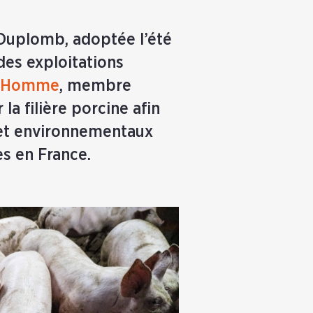
i Duplomb, adoptée l’été
n des exploitations
 l’Homme
, membre
la filière porcine afin
x et environnementaux
ées en France.