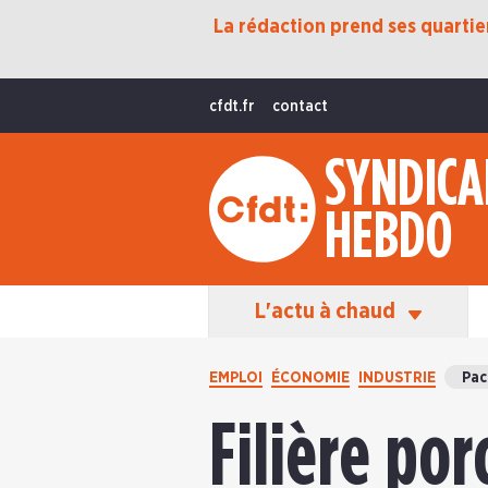
La rédaction prend ses quartiers
Protection Sociale
Transition Écologique
cfdt.fr
contact
Fonctions Publiques
SYNDICA
International
HEBDO
La Vie De La CFDT
Les Équipes En Action
L'actu à chaud
EMPLOI
ÉCONOMIE
INDUSTRIE
Pac
Filière por