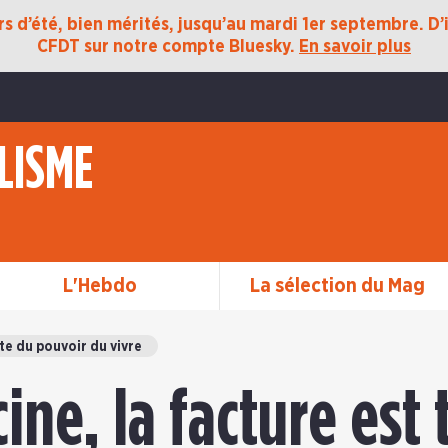
 d’été, bien mérités, jusqu’au mardi 1er septembre. D’ic
CFDT sur notre compte Bluesky.
En savoir plus
LISME
L'Hebdo
La sélection du Mag
te du pouvoir du vivre
cine, la facture est 