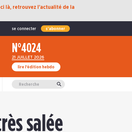
i là, retrouvez l’actualité de la
se connecter
s'abonner
N°4024
21 JUILLET 2026
lire l’édition hebdo
Valider
très salée