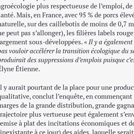
agroécologie plus respectueuse de l’emploi, de
santé. Mais, en France, avec 95 % de porcs élev
naturelle, sur des caillebotis de moins de 0,7 m
ne peut pas s’allonger), les filières labels roug
largement sous-développées. «
Il y a également
pas vouloir accélérer la transition écologique du s
produirait des suppressions d’emplois puisque c’es
Élyne Étienne.
Il y aurait pourtant de la place pour une produ
qualitative, conclut l’enquête, en commençant 
marges de la grande distribution, grande gagnan
trajectoire plus vertueuse peut également s’envi
remise à plat des incitations économiques et de
(inexistante à ce jour) des aides, laquelle serai