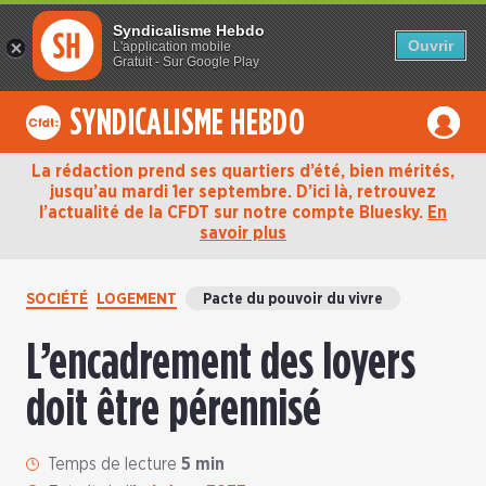
Syndicalisme Hebdo
Ouvrir
L'application mobile
Gratuit - Sur Google Play
SYNDICALISME HEBDO
La rédaction prend ses quartiers d’été, bien mérités,
jusqu’au mardi 1er septembre. D’ici là, retrouvez
l’actualité de la CFDT sur notre compte Bluesky.
En
savoir plus
SOCIÉTÉ
LOGEMENT
Pacte du pouvoir du vivre
L’encadrement des loyers
doit être pérennisé
Temps de lecture
5 min