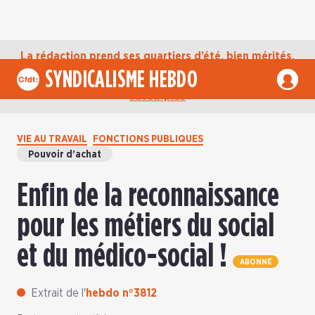
La rédaction prend ses quartiers d’été, bien mérités,
jusqu’au mardi 1er septembre. D’ici là, retrouvez
SYNDICALISME HEBDO
l’actualité de la CFDT sur notre compte Bluesky.
En
savoir plus
VIE AU TRAVAIL
FONCTIONS PUBLIQUES
Pouvoir d’achat
Enfin de la reconnaissance
pour les métiers du social
et du médico-social !
ABONNÉ
Extrait de l'
hebdo n°3812