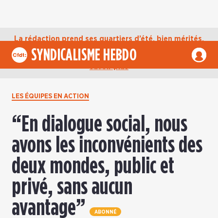
La rédaction prend ses quartiers d’été, bien mérités,
jusqu’au mardi 1er septembre. D’ici là, retrouvez
SYNDICALISME HEBDO
l’actualité de la CFDT sur notre compte Bluesky.
En
savoir plus
LES ÉQUIPES EN ACTION
“En dialogue social, nous
avons les inconvénients des
deux mondes, public et
privé, sans aucun
avantage”
ABONNÉ