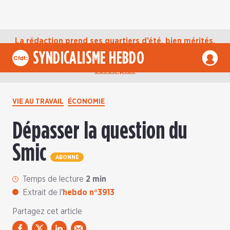
La rédaction prend ses quartiers d’été, bien mérités,
jusqu’au mardi 1er septembre. D’ici là, retrouvez
SYNDICALISME HEBDO
l’actualité de la CFDT sur notre compte Bluesky.
En
savoir plus
VIE AU TRAVAIL
ÉCONOMIE
Dépasser la question du
Smic
ABONNÉ
Temps de lecture
2 min
Extrait de l'
hebdo n°3913
Partagez cet article