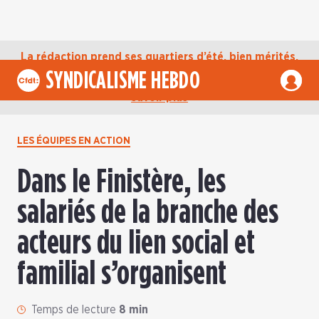
La rédaction prend ses quartiers d’été, bien mérités,
jusqu’au mardi 1er septembre. D’ici là, retrouvez
SYNDICALISME HEBDO
l’actualité de la CFDT sur notre compte Bluesky.
En
savoir plus
LES ÉQUIPES EN ACTION
Dans le Finistère, les
salariés de la branche des
acteurs du lien social et
familial s’organisent
Temps de lecture
8 min