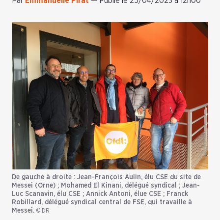
Par
Emmanuelle Pirat
—
Publié le 25/04/2023 à 12h00
De gauche à droite : Jean-François Aulin, élu CSE du site de
Messei (Orne) ; Mohamed El Kinani, délégué syndical ; Jean-
Luc Scanavin, élu CSE ; Annick Antoni, élue CSE ; Franck
Robillard, délégué syndical central de FSE, qui travaille à
Messei.
© DR