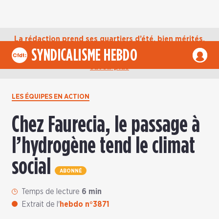
La rédaction prend ses quartiers d’été, bien mérités,
jusqu’au mardi 1er septembre. D’ici là, retrouvez
SYNDICALISME HEBDO
l’actualité de la CFDT sur notre compte Bluesky.
En
savoir plus
LES ÉQUIPES EN ACTION
Chez Faurecia, le passage à
l’hydrogène tend le climat
social
ABONNÉ
Temps de lecture
6 min
Extrait de l'
hebdo n°3871