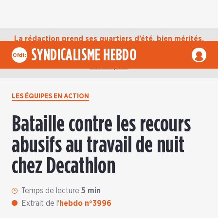
La rédaction prend ses quartiers d’été, bien mérités,
jusqu’au mardi 1er septembre. D’ici là, retrouvez
SYNDICALISME HEBDO
l’actualité de la CFDT sur notre compte Bluesky.
En
savoir plus
LES ÉQUIPES EN ACTION
Bataille contre les recours
abusifs au travail de nuit
chez Decathlon
Temps de lecture
5 min
Extrait de l'
hebdo n°3996