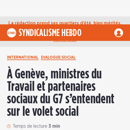
La rédaction prend ses quartiers d’été, bien mérités,
jusqu’au mardi 1er septembre. D’ici là, retrouvez
SYNDICALISME HEBDO
l’actualité de la CFDT sur notre compte Bluesky.
En
savoir plus
INTERNATIONAL
DIALOGUE SOCIAL
À Genève, ministres du
Travail et partenaires
sociaux du G7 s’entendent
sur le volet social
Temps de lecture
3 min