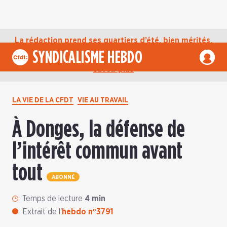
La rédaction prend ses quartiers d’été, bien mérités,
jusqu’au mardi 1er septembre. D’ici là, retrouvez
SYNDICALISME HEBDO
l’actualité de la CFDT sur notre compte Bluesky.
En
savoir plus
LA VIE DE LA CFDT
VIE AU TRAVAIL
À Donges, la défense de
l’intérêt commun avant
tout
ABONNÉ
Temps de lecture
4 min
Extrait de l'
hebdo n°3791