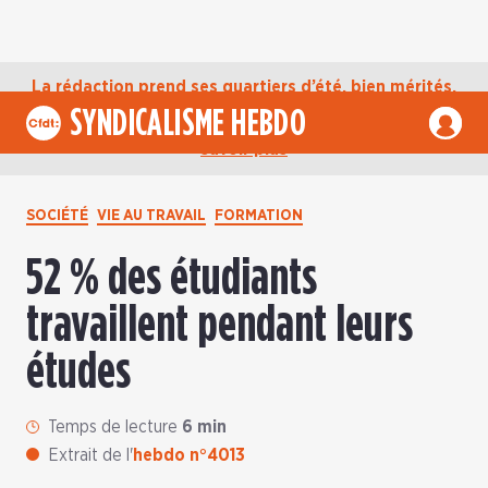
La rédaction prend ses quartiers d’été, bien mérités,
jusqu’au mardi 1er septembre. D’ici là, retrouvez
SYNDICALISME HEBDO
l’actualité de la CFDT sur notre compte Bluesky.
En
savoir plus
SOCIÉTÉ
VIE AU TRAVAIL
FORMATION
52 % des étudiants
travaillent pendant leurs
études
Temps de lecture
6 min
Extrait de l'
hebdo n°4013