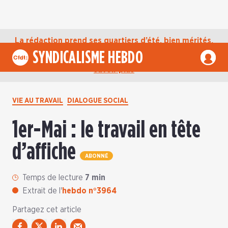
La rédaction prend ses quartiers d’été, bien mérités,
jusqu’au mardi 1er septembre. D’ici là, retrouvez
SYNDICALISME HEBDO
l’actualité de la CFDT sur notre compte Bluesky.
En
savoir plus
VIE AU TRAVAIL
DIALOGUE SOCIAL
1er-Mai : le travail en tête
d’affiche
ABONNÉ
Temps de lecture
7 min
Extrait de l'
hebdo n°3964
Partagez cet article