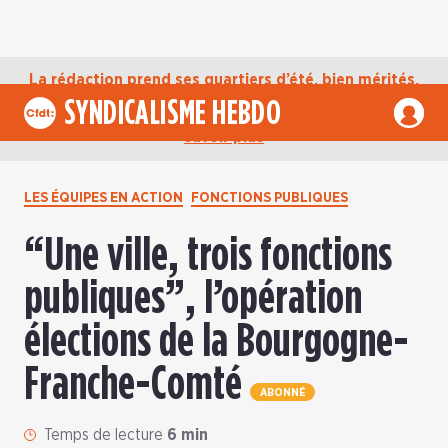
La rédaction prend ses quartiers d’été, bien mérités,
jusqu’au mardi 1er septembre. D’ici là, retrouvez
SYNDICALISME HEBDO
l’actualité de la CFDT sur notre compte Bluesky.
En
savoir plus
LES ÉQUIPES EN ACTION
FONCTIONS PUBLIQUES
“Une ville, trois fonctions
publiques”, l’opération
élections de la Bourgogne-
Franche-Comté
ABONNÉ
Temps de lecture
6 min