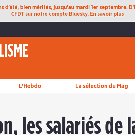
 d’été, bien mérités, jusqu’au mardi 1er septembre. D’ic
CFDT sur notre compte Bluesky.
En savoir plus
LISME
L'Hebdo
La sélection du Mag
n, les salariés de l