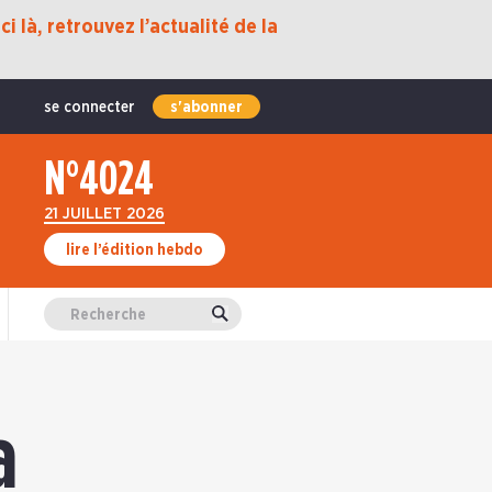
i là, retrouvez l’actualité de la
se connecter
s'abonner
N°4024
21 JUILLET 2026
lire l’édition hebdo
Valider
a