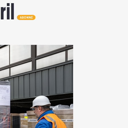
ril
ABONNÉ