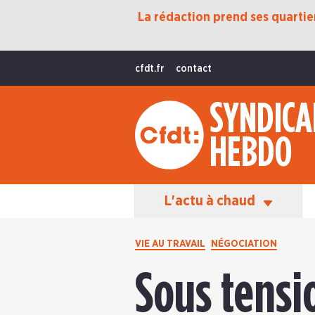
La rédaction prend ses quartiers
Protection Sociale
Transition Écologique
cfdt.fr
contact
Fonctions Publiques
SYNDICA
International
HEBDO
La Vie De La CFDT
Les Équipes En Action
L'actu à chaud
VIE AU TRAVAIL
NÉGOCIATION
Sous tensio