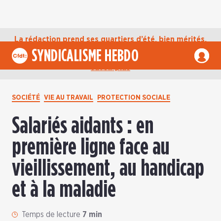
La rédaction prend ses quartiers d’été, bien mérités,
jusqu’au mardi 1er septembre. D’ici là, retrouvez
SYNDICALISME HEBDO
l’actualité de la CFDT sur notre compte Bluesky.
En
savoir plus
SOCIÉTÉ
VIE AU TRAVAIL
PROTECTION SOCIALE
Salariés aidants : en
première ligne face au
vieillissement, au handicap
et à la maladie
Temps de lecture
7 min