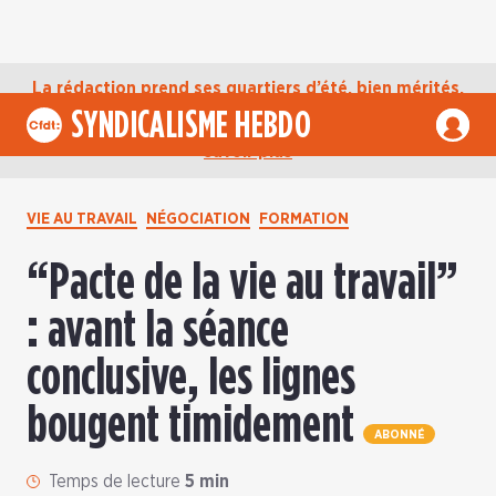
La rédaction prend ses quartiers d’été, bien mérités,
jusqu’au mardi 1er septembre. D’ici là, retrouvez
SYNDICALISME HEBDO
l’actualité de la CFDT sur notre compte Bluesky.
En
savoir plus
VIE AU TRAVAIL
NÉGOCIATION
FORMATION
“Pacte de la vie au travail”
: avant la séance
conclusive, les lignes
bougent timidement
ABONNÉ
Temps de lecture
5 min