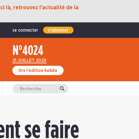
i là, retrouvez l’actualité de la
se connecter
s'abonner
N°4024
21 JUILLET 2026
lire l’édition hebdo
Valider
ent se faire