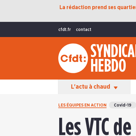
La rédaction prend ses quartiers
Protection Sociale
Transition Écologique
cfdt.fr
contact
Fonctions Publiques
SYNDICA
International
HEBDO
La Vie De La CFDT
Les Équipes En Action
L'actu à chaud
LES ÉQUIPES EN ACTION
Covid-19
Les VTC de 