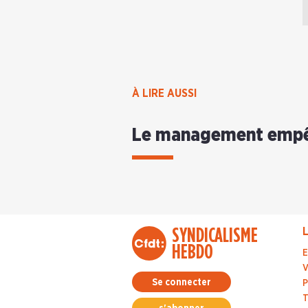
À LIRE AUSSI
Le management emp
SYNDICALISME
L
HEBDO
E
V
Se connecter
P
T