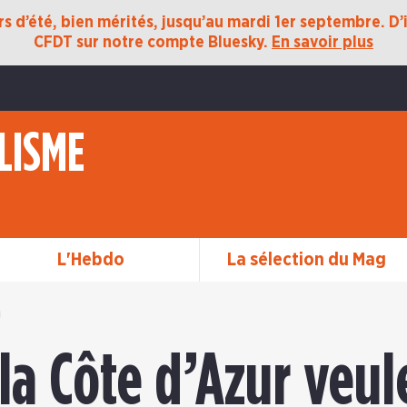
 d’été, bien mérités, jusqu’au mardi 1er septembre. D’ic
CFDT sur notre compte Bluesky.
En savoir plus
LISME
L'Hebdo
La sélection du Mag
la Côte d’Azur veul