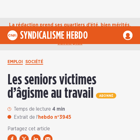
La rédaction prend ses quartiers d’été, bien mérités,
jusqu’au mardi 1er septembre. D’ici là, retrouvez
SYNDICALISME HEBDO
l’actualité de la CFDT sur notre compte Bluesky.
En
savoir plus
EMPLOI
SOCIÉTÉ
Les seniors victimes
d’âgisme au travail
ABONNÉ
Temps de lecture
4 min
Extrait de l'
hebdo n°3945
Partagez cet article