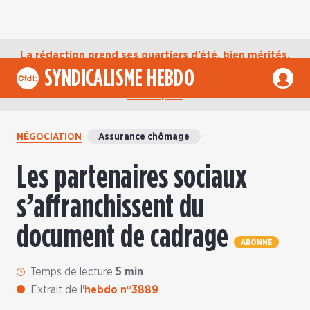
La rédaction prend ses quartiers d’été, bien mérités,
jusqu’au mardi 1er septembre. D’ici là, retrouvez
SYNDICALISME HEBDO
l’actualité de la CFDT sur notre compte Bluesky.
En
savoir plus
NÉGOCIATION
Assurance chômage
Les partenaires sociaux
s’affranchissent du
document de cadrage
ABONNÉ
Temps de lecture
5 min
Extrait de l'
hebdo n°3889