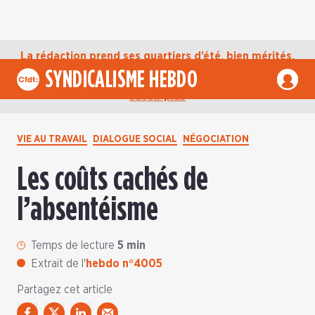
La rédaction prend ses quartiers d’été, bien mérités,
jusqu’au mardi 1er septembre. D’ici là, retrouvez
SYNDICALISME HEBDO
l’actualité de la CFDT sur notre compte Bluesky.
En
savoir plus
VIE AU TRAVAIL
DIALOGUE SOCIAL
NÉGOCIATION
Les coûts cachés de
l’absentéisme
Temps de lecture
5 min
Extrait de l'
hebdo n°4005
Partagez cet article