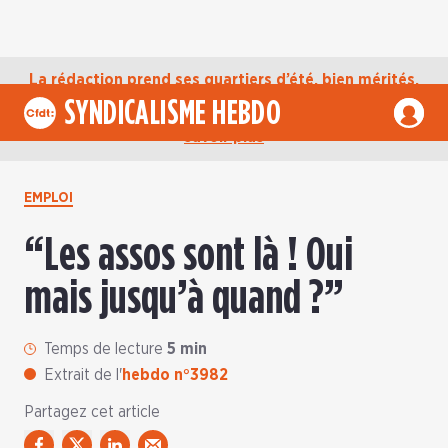
La rédaction prend ses quartiers d’été, bien mérités,
jusqu’au mardi 1er septembre. D’ici là, retrouvez
SYNDICALISME HEBDO
l’actualité de la CFDT sur notre compte Bluesky.
En
savoir plus
EMPLOI
“Les assos sont là ! Oui
mais jusqu’à quand ?”
Temps de lecture
5 min
Extrait de l'
hebdo n°3982
Partagez cet article