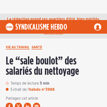
La rédaction prend ses quartiers d’été, bien mérités,
jusqu’au mardi 1er septembre. D’ici là, retrouvez
SYNDICALISME HEBDO
l’actualité de la CFDT sur notre compte Bluesky.
En
savoir plus
VIE AU TRAVAIL
SANTÉ
Le “sale boulot” des
salariés du nettoyage
Temps de lecture
5 min
Extrait de l'
hebdo n°3988
Partagez cet article