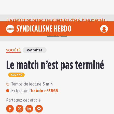
La rédaction prend ses quartiers d’été, bien mérités,
jusqu’au mardi 1er septembre. D’ici là, retrouvez
SYNDICALISME HEBDO
l’actualité de la CFDT sur notre compte Bluesky.
En
savoir plus
SOCIÉTÉ
Retraites
Le match n’est pas terminé
ABONNÉ
Temps de lecture
3 min
Extrait de l'
hebdo n°3865
Partagez cet article