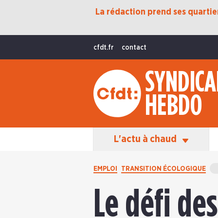
La rédaction prend ses quartiers
Protection Sociale
Transition Écologique
cfdt.fr
contact
Fonctions Publiques
SYNDICA
International
HEBDO
La Vie De La CFDT
Les Équipes En Action
L'actu à chaud
EMPLOI
TRANSITION ÉCOLOGIQUE
Le défi de