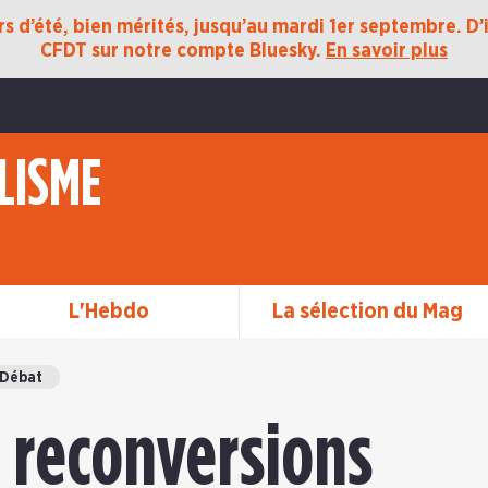
 d’été, bien mérités, jusqu’au mardi 1er septembre. D’ic
CFDT sur notre compte Bluesky.
En savoir plus
LISME
L'Hebdo
La sélection du Mag
Débat
s reconversions