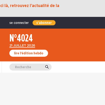
i là, retrouvez l’actualité de la
se connecter
s'abonner
N°4024
21 JUILLET 2026
lire l’édition hebdo
Valider