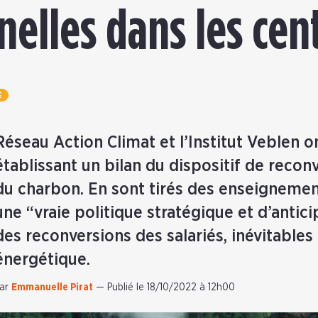
nelles dans les cent
É
Réseau Action Climat et l’Institut Veblen o
établissant un bilan du dispositif de recon
du charbon. En sont tirés des enseignemen
une “vraie politique stratégique et d’antici
des reconversions des salariés, inévitables d
énergétique.
ar
Emmanuelle Pirat
—
Publié le 18/10/2022 à 12h00