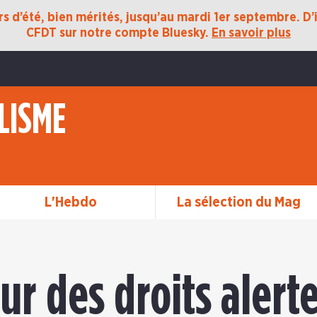
 d’été, bien mérités, jusqu’au mardi 1er septembre. D’ic
CFDT sur notre compte Bluesky.
En savoir plus
LISME
L'Hebdo
La sélection du Mag
r des droits alerte