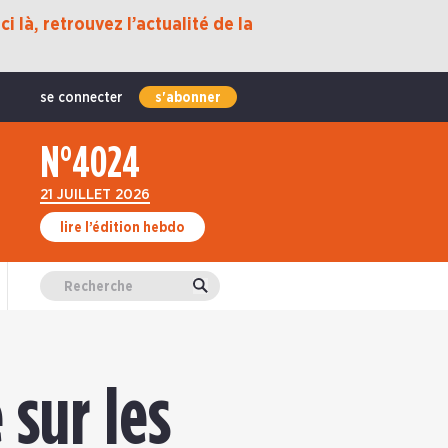
i là, retrouvez l’actualité de la
se connecter
s'abonner
N°4024
21 JUILLET 2026
lire l’édition hebdo
Valider
 sur les