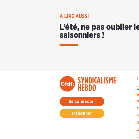
À LIRE AUSSI
L’été, ne pas oublier l
saisonniers !
SYNDICALISME
L
HEBDO
E
V
Se connecter
P
T
s'abonner
F
I
L
L