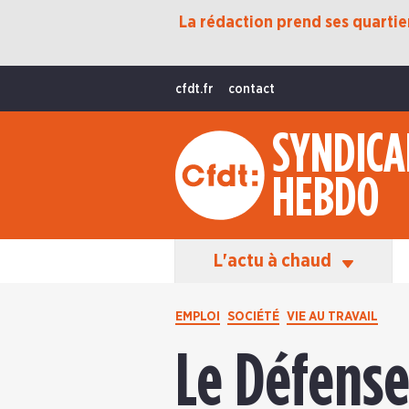
La rédaction prend ses quartiers
Protection Sociale
Transition Écologique
cfdt.fr
contact
Fonctions Publiques
SYNDICA
International
HEBDO
La Vie De La CFDT
Les Équipes En Action
L'actu à chaud
EMPLOI
SOCIÉTÉ
VIE AU TRAVAIL
Le Défenseu