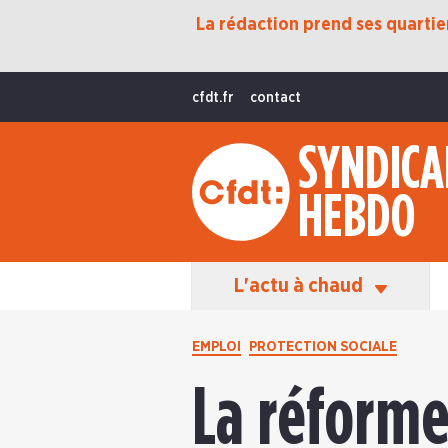
La rédaction prend ses quartiers
Protection Sociale
Transition Écologique
cfdt.fr
contact
Fonctions Publiques
SYNDICA
International
HEBDO
La Vie De La CFDT
Les Équipes En Action
L'actu à chaud
EMPLOI
PROTECTION SOCIALE
La réforme