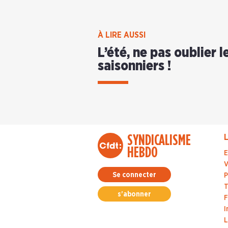
À LIRE AUSSI
L’été, ne pas oublier l
saisonniers !
SYNDICALISME
L
HEBDO
E
V
Se connecter
P
T
s'abonner
F
I
L