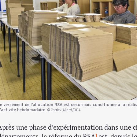
e versement de l’allocation RSA est désormais conditionné à la réali
’activité hebdomadaire.
© Patrick Allard/RÉA
Après une phase d’expérimentation dans une c
départements, la réforme du RSA
est, depuis le
1