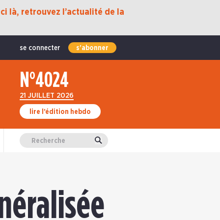
i là, retrouvez l’actualité de la
se connecter
s'abonner
N°4024
21 JUILLET 2026
lire l’édition hebdo
Valider
néralisée