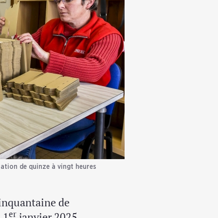
sation de quinze à vingt heures
inquantaine de
er
 1
janvier 2025,