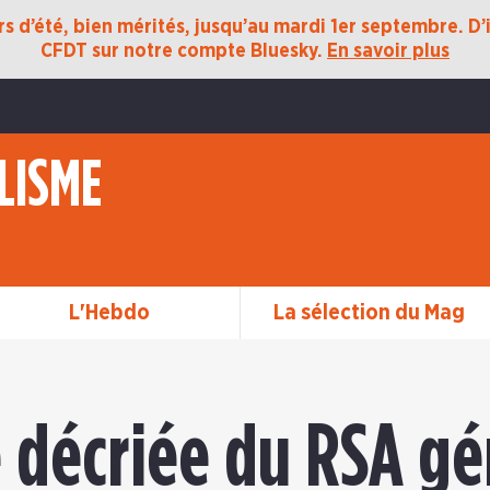
 d’été, bien mérités, jusqu’au mardi 1er septembre. D’ic
CFDT sur notre compte Bluesky.
En savoir plus
LISME
L'Hebdo
La sélection du Mag
 décriée du RSA gé