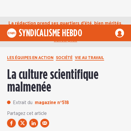
La rédaction prend ses quartiers d’été, bien mérités,
jusqu’au mardi 1er septembre. D’ici là, retrouvez
SYNDICALISME HEBDO
l’actualité de la CFDT sur notre compte Bluesky.
En
savoir plus
LES ÉQUIPES EN ACTION
SOCIÉTÉ
VIE AU TRAVAIL
La culture scientifique
malmenée
Extrait du
magazine n°518
Partagez cet article