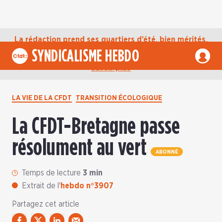
La rédaction prend ses quartiers d’été, bien mérités,
jusqu’au mardi 1er septembre. D’ici là, retrouvez
SYNDICALISME HEBDO
l’actualité de la CFDT sur notre compte Bluesky.
En
savoir plus
LA VIE DE LA CFDT
TRANSITION ÉCOLOGIQUE
La CFDT-Bretagne passe
résolument au vert
ABONNÉ
Temps de lecture
3 min
Extrait de l'
hebdo n°3907
Partagez cet article